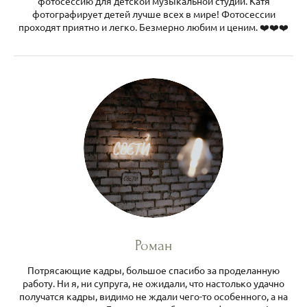
фотосессию для детской музыкальной студии. Катя
фотографирует детей лучше всех в мире! Фотосессии
проходят приятно и легко. Безмерно любим и ценим. ❤️❤️❤️
Роман
Потрясающие кадры, большое спасибо за проделанную
работу. Ни я, ни супруга, не ожидали, что настолько удачно
получатся кадры, видимо не ждали чего-то особенного, а на