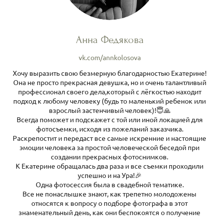
Анна Федякова
vk.com/annkolosova
Хочу выразить свою безмерную благодарностью Екатерине!
Она не просто прекрасная девушка, но и очень талантливый
профессионал своего дела,который с лёгкостью находит
подход к любому человеку (будь то маленький ребенок или
взрослый застенчивый человек)!😇🙏
Всегда поможет и подскажет с той или иной локацией для
фотосъемки, исходя из пожеланий заказчика.
Раскрепостит и передаст все самые искренние и настоящие
эмоции человека за простой человеческой беседой при
создании прекрасных фотоснимков.
К Екатерине обращалась два раза и все съемки проходили
успешно и на Ура!🎉
Одна фотосессия была в свадебной тематике.
Все не понаслышке знают, как трепетно молодожены
относятся к вопросу о подборе фотографа в этот
знаменательный день, как они беспокоятся о получение