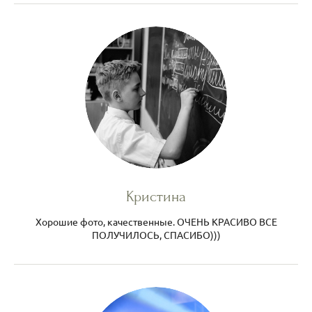
Кристина
Хорошие фото, качественные. ОЧЕНЬ КРАСИВО ВСЕ
ПОЛУЧИЛОСЬ, СПАСИБО)))