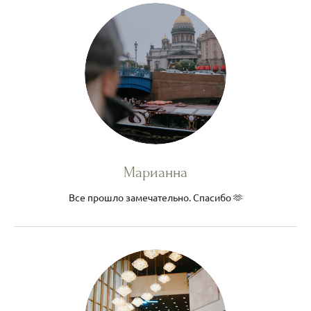
Марианна
Все прошло замечательно. Спасибо 🫶